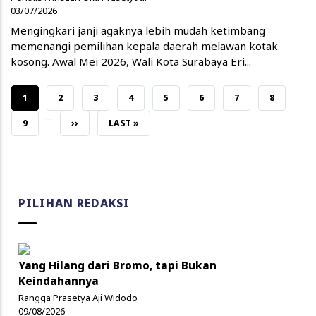
03/07/2026
Mengingkari janji agaknya lebih mudah ketimbang
memenangi pemilihan kepala daerah melawan kotak
kosong. Awal Mei 2026, Wali Kota Surabaya Eri...
CURRENT PAGE
PAGE
PAGE
PAGE
PAGE
PAGE
PAGE
PAGE
1
2
3
4
5
6
7
8
…
PAGE
NEXT PAGE
LAST PAGE
9
››
LAST »
PILIHAN REDAKSI
Yang Hilang dari Bromo, tapi Bukan
Keindahannya
Rangga Prasetya Aji Widodo
09/08/2026