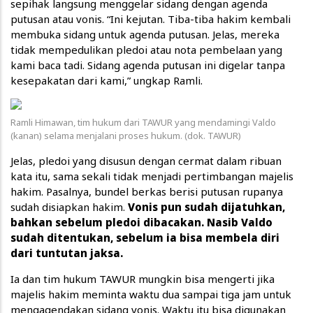
sepihak langsung menggelar sidang dengan agenda
putusan atau vonis. “Ini kejutan. Tiba-tiba hakim kembali
membuka sidang untuk agenda putusan. Jelas, mereka
tidak mempedulikan pledoi atau nota pembelaan yang
kami baca tadi. Sidang agenda putusan ini digelar tanpa
kesepakatan dari kami,” ungkap Ramli.
Ramli Himawan, tim hukum dari TAWUR yang mendamingi Valdo
(kanan) selama menjalani proses hukum. (dok. TAWUR)
Jelas, pledoi yang disusun dengan cermat dalam ribuan
kata itu, sama sekali tidak menjadi pertimbangan majelis
hakim. Pasalnya, bundel berkas berisi putusan rupanya
sudah disiapkan hakim.
Vonis pun sudah dijatuhkan,
bahkan sebelum pledoi dibacakan. Nasib Valdo
sudah ditentukan, sebelum ia bisa membela diri
dari tuntutan jaksa.
Ia dan tim hukum TAWUR mungkin bisa mengerti jika
majelis hakim meminta waktu dua sampai tiga jam untuk
mengagendakan sidang vonis. Waktu itu bisa digunakan