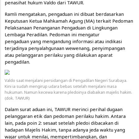
penasihat hukum Valdo dari TAWUR.
Ramli mengatakan, pengaduan ini dibuat berdasarkan
Keputusan Ketua Mahkamah Agung (MA) terkait Pedoman
Pelaksanaan Penanganan Pengaduan di Lingkungan
Lembaga Peradilan. Pedoman ini mengatur
pengaduan yang mengandung informasi atau indikasi
terjadinya penyalahgunaan wewenang, penyimpangan
atau pelanggaran perilaku yang dilakukan aparat
pengadilan.
Valdo saat menjalani persidangan di Pengadilan Negeri Surabaya.
Kini ia sudah mengirup udara bebas setelah menjalani masa
hukuman. Namun kecewa karena pledoinya diabaikan majelis hakim.
(dok. TAWUR)
Dalam surat aduan ini, TAWUR merinci perihal dugaan
pelanggaran etik dan pedoman perilaku hakim. Antara
lain, pada poin 2: sesaat setelah pledoi dibacakan di
hadapan Majelis Hakim, tanpa adanya jeda waktu yang
wajar untuk menilai, mempertimbangkan, dan